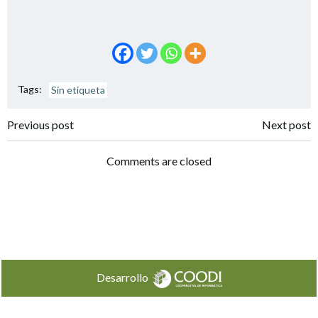
Tags:
Sin etiqueta
Navegación
Navegación
Previous post
Next post
por
por
Comments are closed
las
las
entradas
entradas
Desarrollo